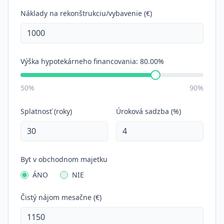
Náklady na rekonštrukciu/vybavenie (€)
Výška hypotekárneho financovania:
80.00%
50%
90%
Splatnosť (roky)
Úroková sadzba (%)
Byt v obchodnom majetku
ÁNO
NIE
Čistý nájom mesačne (€)