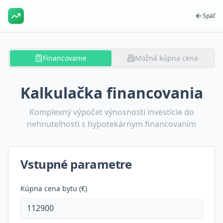
Späť
Financovanie
Možná kúpna cena
Kalkulačka financovania
Komplexný výpočet výnosnosti investície do
nehnuteľnosti s hypotekárnym financovaním
Vstupné parametre
Kúpna cena bytu (€)