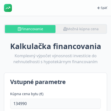
Späť
Financovanie
Možná kúpna cena
Kalkulačka financovania
Komplexný výpočet výnosnosti investície do
nehnuteľnosti s hypotekárnym financovaním
Vstupné parametre
Kúpna cena bytu (€)