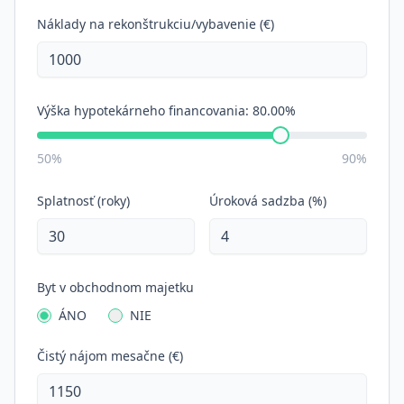
Náklady na rekonštrukciu/vybavenie (€)
Výška hypotekárneho financovania:
80.00%
50%
90%
Splatnosť (roky)
Úroková sadzba (%)
Byt v obchodnom majetku
ÁNO
NIE
Čistý nájom mesačne (€)