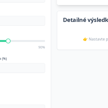
Detailné výsled
👉 Nastavte p
90%
 (%)