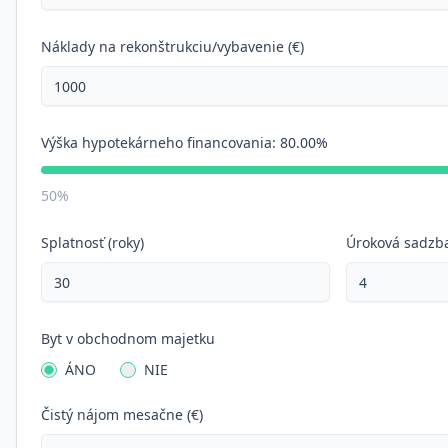
Náklady na rekonštrukciu/vybavenie (€)
Výška hypotekárneho financovania:
80.00%
50%
Splatnosť (roky)
Úroková sadzba
Byt v obchodnom majetku
ÁNO
NIE
Čistý nájom mesačne (€)