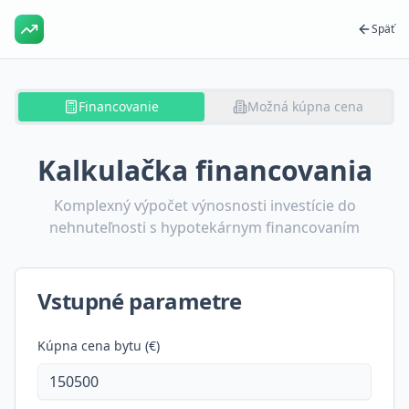
Späť
Financovanie
Možná kúpna cena
Kalkulačka financovania
Komplexný výpočet výnosnosti investície do
nehnuteľnosti s hypotekárnym financovaním
Vstupné parametre
Kúpna cena bytu (€)