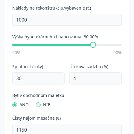
Náklady na rekonštrukciu/vybavenie (€)
Výška hypotekárneho financovania:
80.00%
50%
90%
Splatnosť (roky)
Úroková sadzba (%)
Byt v obchodnom majetku
ÁNO
NIE
Čistý nájom mesačne (€)