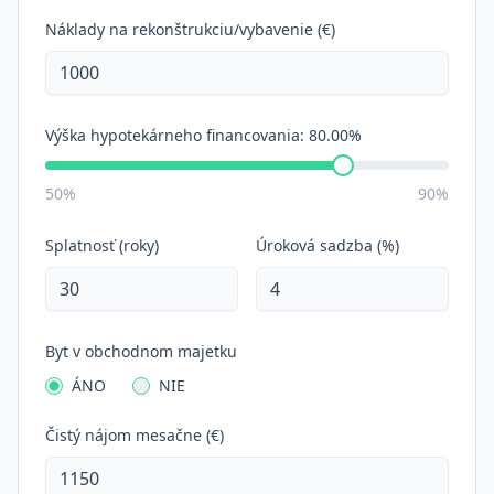
Náklady na rekonštrukciu/vybavenie (€)
Výška hypotekárneho financovania:
80.00%
50%
90%
Splatnosť (roky)
Úroková sadzba (%)
Byt v obchodnom majetku
ÁNO
NIE
Čistý nájom mesačne (€)