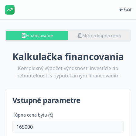
Späť
Financovanie
Možná kúpna cena
Kalkulačka financovania
Komplexný výpočet výnosnosti investície do
nehnuteľnosti s hypotekárnym financovaním
Vstupné parametre
Kúpna cena bytu (€)