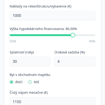
Náklady na rekonštrukciu/vybavenie (€)
Výška hypotekárneho financovania:
80.00%
50%
90%
Splatnosť (roky)
Úroková sadzba (%)
Byt v obchodnom majetku
ÁNO
NIE
Čistý nájom mesačne (€)