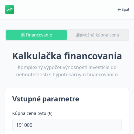
Späť
Financovanie
Možná kúpna cena
Kalkulačka financovania
Komplexný výpočet výnosnosti investície do
nehnuteľnosti s hypotekárnym financovaním
Vstupné parametre
Kúpna cena bytu (€)