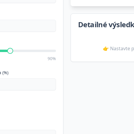
Detailné výsled
👉 Nastavte p
90%
 (%)