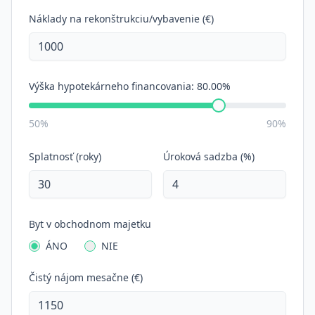
Náklady na rekonštrukciu/vybavenie (€)
Výška hypotekárneho financovania:
80.00%
50%
90%
Splatnosť (roky)
Úroková sadzba (%)
Byt v obchodnom majetku
ÁNO
NIE
Čistý nájom mesačne (€)