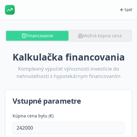
Späť
Financovanie
Možná kúpna cena
Kalkulačka financovania
Komplexný výpočet výnosnosti investície do
nehnuteľnosti s hypotekárnym financovaním
Vstupné parametre
Kúpna cena bytu (€)