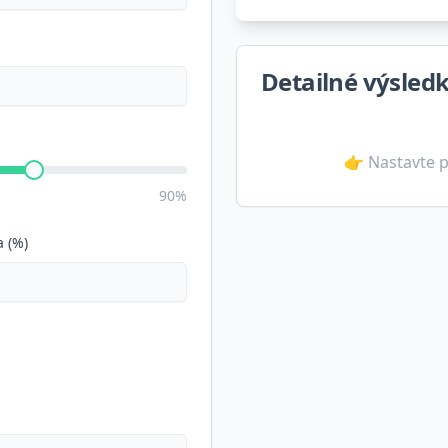
Detailné výsled
👉 Nastavte p
90%
 (%)