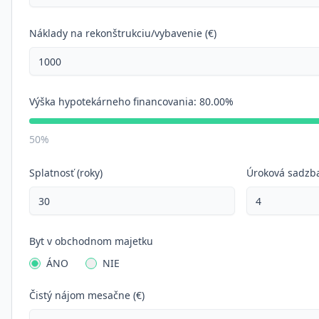
Náklady na rekonštrukciu/vybavenie (€)
Výška hypotekárneho financovania:
80.00%
50%
Splatnosť (roky)
Úroková sadzba
Byt v obchodnom majetku
ÁNO
NIE
Čistý nájom mesačne (€)