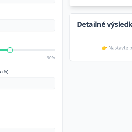
Detailné výsled
👉 Nastavte p
90%
 (%)