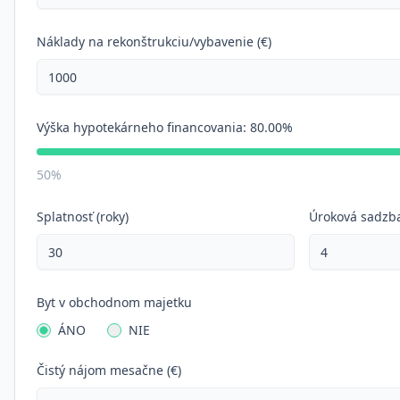
Náklady na rekonštrukciu/vybavenie (€)
Výška hypotekárneho financovania:
80.00%
50%
Splatnosť (roky)
Úroková sadzba
Byt v obchodnom majetku
ÁNO
NIE
Čistý nájom mesačne (€)