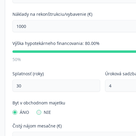
Náklady na rekonštrukciu/vybavenie (€)
Výška hypotekárneho financovania:
80.00%
50%
Splatnosť (roky)
Úroková sadzba
Byt v obchodnom majetku
ÁNO
NIE
Čistý nájom mesačne (€)