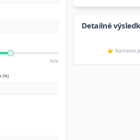
Detailné výsled
👉 Nastavte p
90%
 (%)