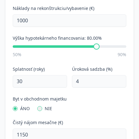
Náklady na rekonštrukciu/vybavenie (€)
Výška hypotekárneho financovania:
80.00%
50%
90%
Splatnosť (roky)
Úroková sadzba (%)
Byt v obchodnom majetku
ÁNO
NIE
Čistý nájom mesačne (€)