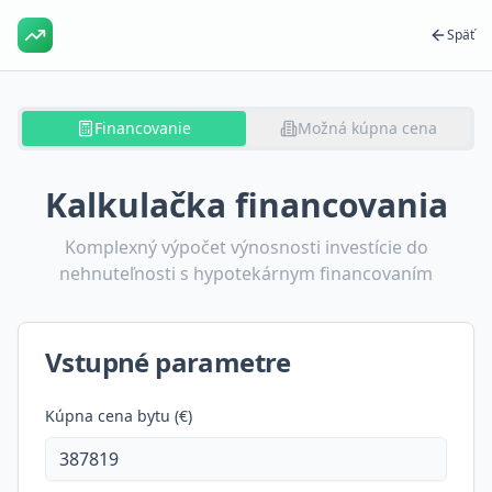
Späť
Financovanie
Možná kúpna cena
Kalkulačka financovania
Komplexný výpočet výnosnosti investície do
nehnuteľnosti s hypotekárnym financovaním
Vstupné parametre
Kúpna cena bytu (€)