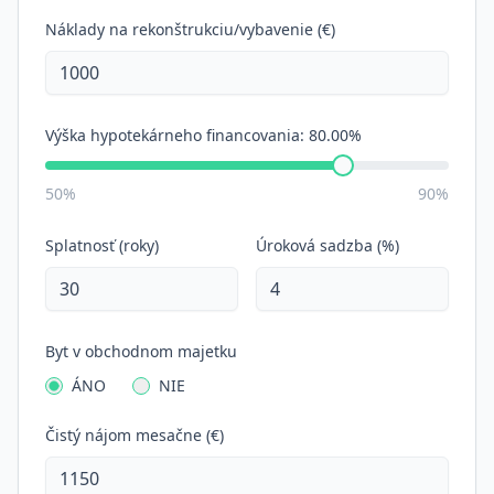
Náklady na rekonštrukciu/vybavenie (€)
Výška hypotekárneho financovania:
80.00%
50%
90%
Splatnosť (roky)
Úroková sadzba (%)
Byt v obchodnom majetku
ÁNO
NIE
Čistý nájom mesačne (€)