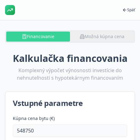
Späť
Financovanie
Možná kúpna cena
Kalkulačka financovania
Komplexný výpočet výnosnosti investície do
nehnuteľnosti s hypotekárnym financovaním
Vstupné parametre
Kúpna cena bytu (€)